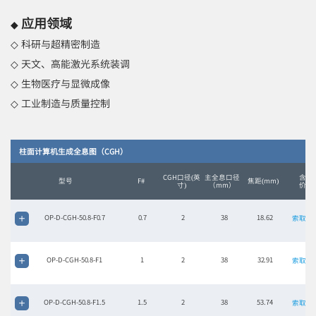
应用领域
◆
◇ 科研与超精密制造
◇
天文、高能激光系统装调
◇
生物医疗与显微成像
◇
工业制造与质量控制
柱面计算机生成全息图（CGH）
CGH口径(英
主全息口径
含税
型号
F#
焦距(mm)
寸)
（mm）
价格
OP-D-CGH-50.8-F0.7
0.7
2
38
18.62
索取报
OP-D-CGH-50.8-F1
1
2
38
32.91
索取报
OP-D-CGH-50.8-F1.5
1.5
2
38
53.74
索取报