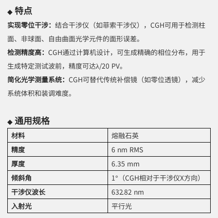
特点
◆
实现零位干涉：
结合干涉仪（如菲索干涉仪），CGH可用于检测柱
面、非球面、自由曲面光学元件的面形误差。
检测精度高：
CGH通过计算机设计，可生成精确的相位分布，用于
生成特定测试波前，精度可达λ/20 PV。
简化光学测量系统：
CGH可替代传统补偿镜（如零位透镜），减少
系统体积和装调难度。
通用规格
◆
材料
熔融石英
精度
6 nm RMS
厚度
6.35 mm
倾斜角
1°（CGH相对于干涉仪X方向）
干涉仪波长
632.82 nm
入射光
平行光