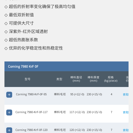
◇ 超低的折射率变化确保了极高均匀值
◇
最低双折射值
◇
可提供大尺寸
◇
深紫外-红外区域透射
◇
超低热膨胀系数
◇
优异的化学稳定性和热稳定性
Corning 7980 KrF 0F
棒料直径
棒料厚度
规格
含税
型号
类型
(mm)
(mm)
(kg/piece)
价格
Corning 7980-KrF-0F-95
棒料毛坯
95 (+12/-0)
230 (+15/-0)
4
索取报
Corning 7980-KrF-0F-117
棒料毛坯
117 (+12/-0)
230 (+15/-0)
7
索取报
Corning 7980-KrF-0F-120
棒料毛坯
120 (+12/-0)
230 (+15/-0)
7
索取报