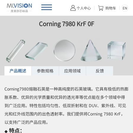
首页
产品首页
光学材料
Corning 7980 KrF 0F


EN
个人中心
购物车
Corning 7980 KrF 0F
产品概述
参数规格
应用领域
反馈
Corning7980熔融石英是一种高纯度的石英玻璃。它具有极低的热膨
胀系数、优异的光学质量和优异的透光率等优点能在多个领域中得
到广泛应用。特性包括均匀性、低双折射和在 DUV、紫外线、可见
光和红外线范围内的出色透射率。我们提供将Corning 7980 KrF，
以支持广泛的产品应用。
特点：
◆