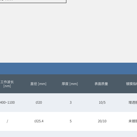
工作波长
直径 [mm]
厚度 [mm]
表面质量
镀膜指
[nm]
400~1100
Ø20
3
10/5
增透
/
Ø25.4
5
20/10
未镀