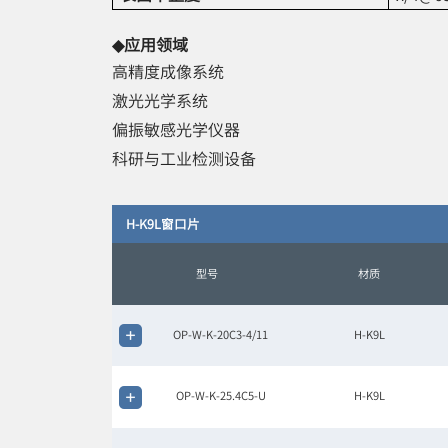
◆应用领域
高精度成像系统
激光光学系统
偏振敏感光学仪器
科研与工业检测设备
H-K9L窗口片
型号
材质
OP-W-K-20C3-4/11
H-K9L
OP-W-K-25.4C5-U
H-K9L