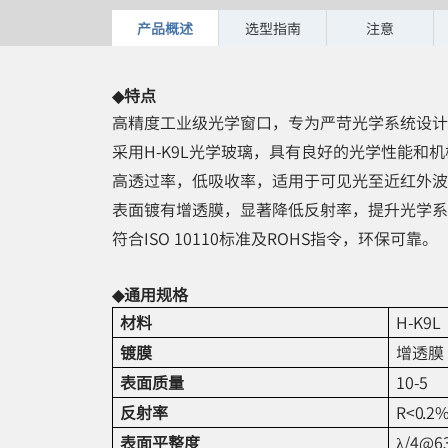
产品概述
选型指南
注意
◆特点
高精度工业级光学窗口，专为严苛光学系统设计
采用H-K9L光学玻璃，具有良好的光学性能和
高透过率，低吸收率，适用于可见光至近红外波
表面镀有增透膜，显著降低反射率，提升光学系
符合ISO 10110标准及ROHS指令，环保可靠。
◆通用规格
材料
H-K9L
镀膜
增透膜
表面质量
10-5
反射率
R<0.2
表面平整度
λ/4@6