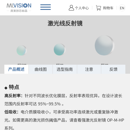
首页
产品首页
光学件
反射镜
激光线反射镜


EN
个人中心
购物车
激光线反射镜
产品概述
曲线图
选型指南
注意
反馈
特点
◆
高反射率：
针对不同波长优化膜层，反射率表现优异。在设计波长
范围内反射率可达 95%~99.5% 。
低吸收：
电介质膜吸收小，可承受高功率连续激光或重复脉冲激
光。如需更高的激光损伤阈值产品，请查看强激光反射镜 OP-M-HP
系列。