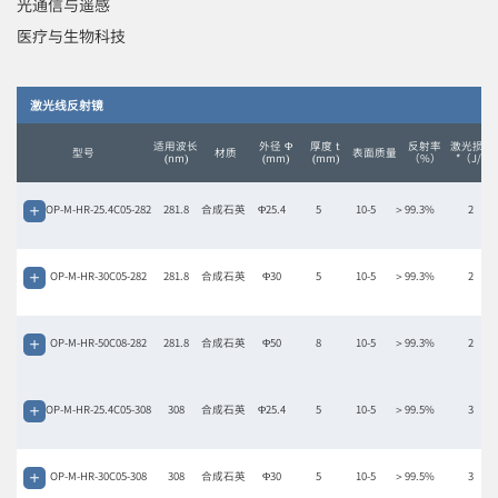
光通信与遥感
医疗与生物科技
激光线反射镜
适用波长
外径 Φ
厚度 t
反射率
激光损伤
型号
材质
表面质量
(nm)
(mm)
(mm)
（%）
*（J/c
OP-M-HR-25.4C05-282
281.8
合成石英
Φ25.4
5
10-5
＞99.3%
2
OP-M-HR-30C05-282
281.8
合成石英
Φ30
5
10-5
＞99.3%
2
OP-M-HR-50C08-282
281.8
合成石英
Φ50
8
10-5
＞99.3%
2
OP-M-HR-25.4C05-308
308
合成石英
Φ25.4
5
10-5
＞99.5%
3
OP-M-HR-30C05-308
308
合成石英
Φ30
5
10-5
＞99.5%
3